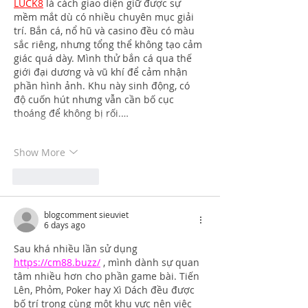
LUCK8
 là cách giao diện giữ được sự 
mềm mắt dù có nhiều chuyên mục giải 
trí. Bắn cá, nổ hũ và casino đều có màu 
sắc riêng, nhưng tổng thể không tạo cảm 
giác quá dày. Mình thử bắn cá qua thế 
giới đại dương và vũ khí để cảm nhận 
phần hình ảnh. Khu này sinh động, có 
độ cuốn hút nhưng vẫn cần bố cục 
thoáng để không bị rối.…
Show More
Like
Reply
blogcomment sieuviet
6 days ago
Sau khá nhiều lần sử dụng 
https://cm88.buzz/
 , mình dành sự quan 
tâm nhiều hơn cho phần game bài. Tiến 
Lên, Phỏm, Poker hay Xì Dách đều được 
bố trí trong cùng một khu vực nên việc 