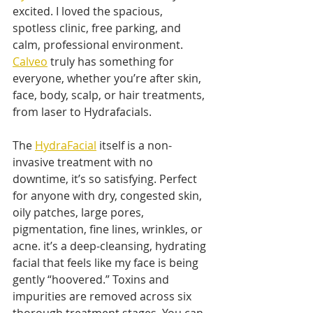
excited. I loved the spacious, 
spotless clinic, free parking, and 
calm, professional environment. 
Calveo
 truly has something for 
everyone, whether you’re after skin, 
face, body, scalp, or hair treatments, 
from laser to Hydrafacials.
The 
HydraFacial
 itself is a non-
invasive treatment with no 
downtime, it’s so satisfying. Perfect 
for anyone with dry, congested skin, 
oily patches, large pores, 
pigmentation, fine lines, wrinkles, or 
acne. it’s a deep-cleansing, hydrating 
facial that feels like my face is being 
gently “hoovered.” Toxins and 
impurities are removed across six 