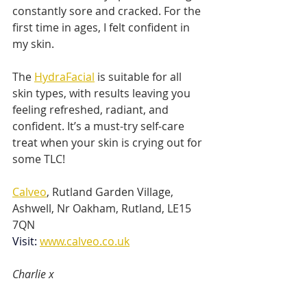
constantly sore and cracked. For the 
first time in ages, I felt confident in 
my skin.
The 
HydraFacial
 is suitable for all 
skin types, with results leaving you 
feeling refreshed, radiant, and 
confident. It’s a must-try self-care 
treat when your skin is crying out for 
some TLC!
Calveo
, Rutland Garden Village, 
Ashwell, Nr Oakham, Rutland, LE15 
7QN
Visit
:
www.calveo.co.uk
Charlie x