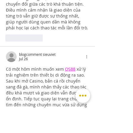
chuyển đổi giữa các trò khá thuận tiện. 
Điều mình cảm nhận là giao diện của 
từng trò vẫn giữ được sự thống nhất, 
giúp người dùng quen dần mà không 
phải học lại cách thao tác mỗi lần đổi trò.
Like
Reply
blogcomment sieuviet
Jul 26
Có một hôm mình muốn xem 
QS88
xử lý 
trải nghiệm trên thiết bị di động ra sao. 
Sau khi mở Casino, bắn cá rồi chuyển 
sang đá gà, mình nhận thấy các thao tác 
đều khá mượt và giao diện vẫn được giữ 
ổn định. Tiếp tục quay lại trang chủ, việc 
tìm đến những chuyên mục vừa sử dụng 
cũng diễn ra khá nhanh. Theo mình, khả 
năng tối ưu trên mobile là điểm đáng 
chú ý đối với…