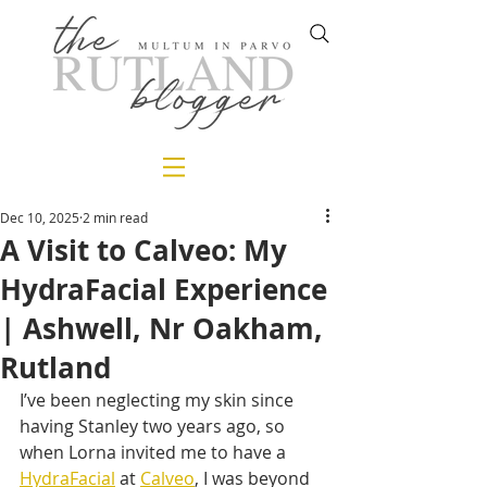
Dec 10, 2025
2 min read
A Visit to Calveo: My
HydraFacial Experience
| Ashwell, Nr Oakham,
Rutland
I’ve been neglecting my skin since 
having Stanley two years ago, so 
when Lorna invited me to have a 
HydraFacial
 at 
Calveo
, I was beyond 